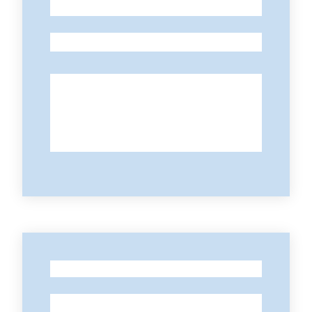
-
-
-
-