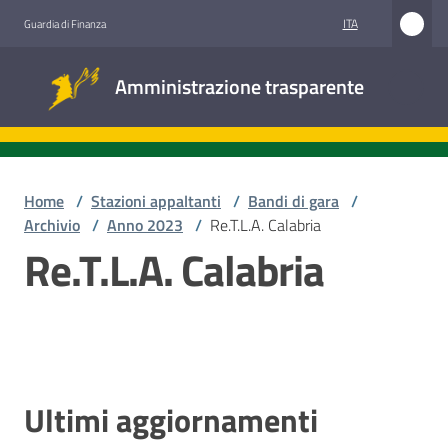
Vai al contenuto
Vai alla navigazione
Vai al footer
ITA
Guardia di Finanza
Amministrazione
Amministrazione trasparente
trasparente
Sottosezioni
Home
/
Stazioni appaltanti
/
Bandi di gara
/
Archivio
/
Anno 2023
/
Re.T.L.A. Calabria
Re.T.L.A. Calabria
Accesso
civico
Stazioni
appaltanti
Ultimi aggiornamenti