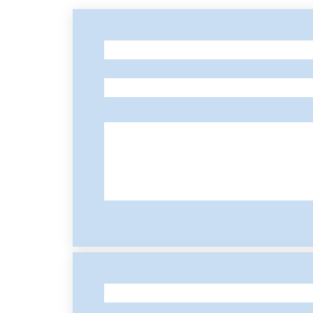
-
-
-