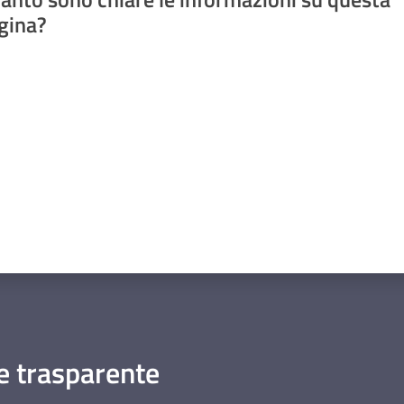
gina?
a da 1 a 5 stelle
 trasparente