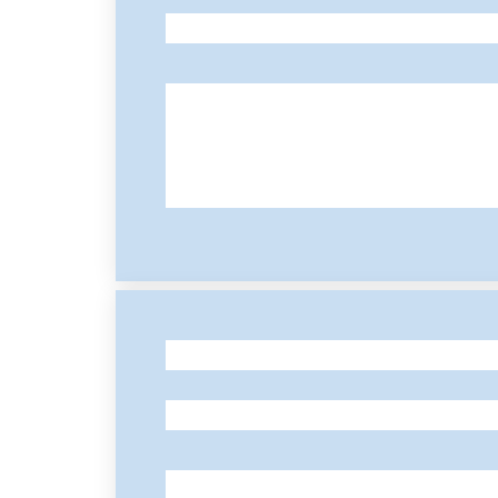
-
-
-