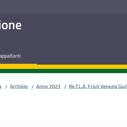
ione
appaltanti
a
Archivio
Anno 2023
Re.T.L.A. Friuli Venezia Giul
/
/
/