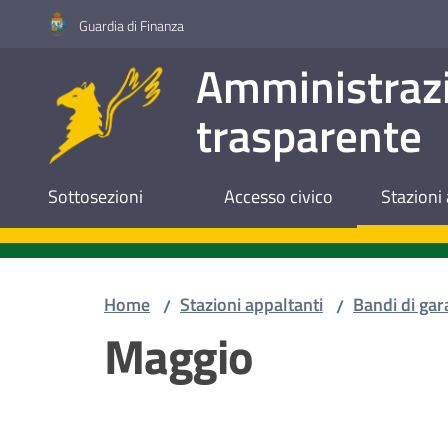
Vai al contenuto
Vai alla navigazione
Vai al footer
Guardia di Finanza
Amministraz
trasparente
Sottosezioni
Accesso civico
Stazioni 
Home
Stazioni appaltanti
Bandi di gar
/
/
Maggio