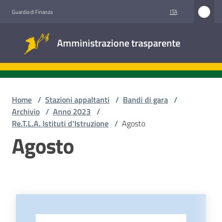
Vai al contenuto
Vai alla navigazione
Vai al footer
ITA
Guardia di Finanza
Amministrazione
Amministrazione trasparente
trasparente
Sottosezioni
Home
/
Stazioni appaltanti
/
Bandi di gara
/
Archivio
/
Anno 2023
/
Re.T.L.A. Istituti d'Istruzione
/
Agosto
Accesso
Agosto
civico
Stazioni
appaltanti
-