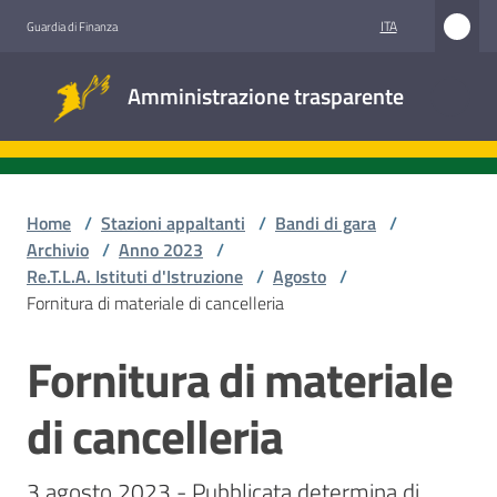
Vai al contenuto
Vai alla navigazione
Vai al footer
ITA
Guardia di Finanza
Amministrazione
Amministrazione trasparente
trasparente
Sottosezioni
Home
/
Stazioni appaltanti
/
Bandi di gara
/
Archivio
/
Anno 2023
/
Re.T.L.A. Istituti d'Istruzione
/
Agosto
/
Accesso
Fornitura di materiale di cancelleria
civico
Fornitura di materiale
Salta al contenuto
Stazioni
appaltanti
di cancelleria
3 agosto 2023 - Pubblicata determina di 