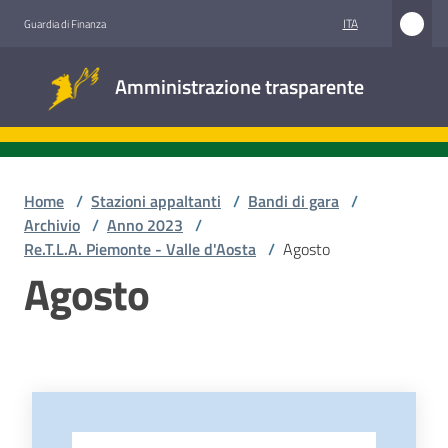
Vai al contenuto
Vai alla navigazione
Vai al footer
ITA
Guardia di Finanza
Amministrazione
Amministrazione trasparente
trasparente
Sottosezioni
Home
/
Stazioni appaltanti
/
Bandi di gara
/
Archivio
/
Anno 2023
/
Re.T.L.A. Piemonte - Valle d'Aosta
/
Agosto
Accesso
Agosto
civico
Stazioni
appaltanti
-