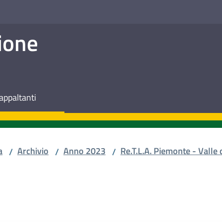
ione
appaltanti
a
Archivio
Anno 2023
Re.T.L.A. Piemonte - Valle 
/
/
/