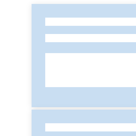
-
-
-