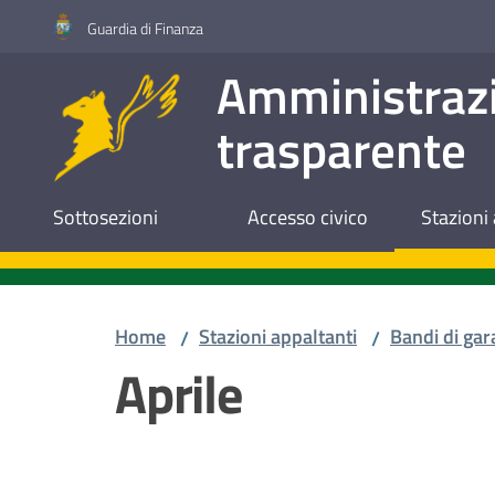
Vai al contenuto
Vai alla navigazione
Vai al footer
Guardia di Finanza
Amministraz
trasparente
Sottosezioni
Accesso civico
Stazioni 
Home
Stazioni appaltanti
Bandi di gar
/
/
Aprile