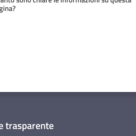
gina?
a da 1 a 5 stelle
 trasparente