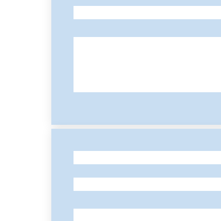
-
-
-