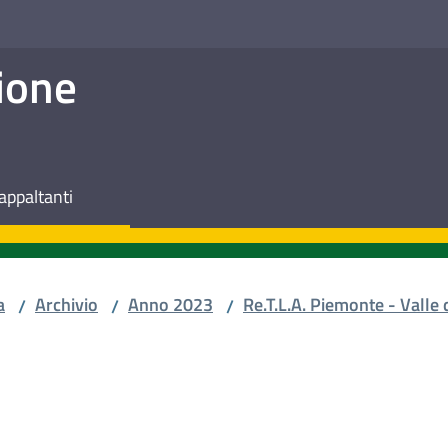
ione
appaltanti
a
Archivio
Anno 2023
Re.T.L.A. Piemonte - Valle 
/
/
/