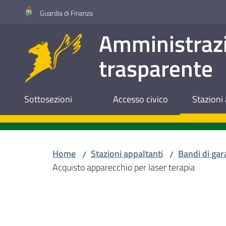
Vai al contenuto
Vai alla navigazione
Vai al footer
Guardia di Finanza
Amministraz
trasparente
Sottosezioni
Accesso civico
Stazioni 
Home
Stazioni appaltanti
Bandi di gar
/
/
Acquisto apparecchio per laser terapia
Salta al contenuto