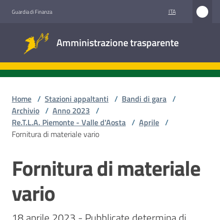
Vai al contenuto
Vai alla navigazione
Vai al footer
ITA
Guardia di Finanza
Amministrazione
Amministrazione trasparente
trasparente
Sottosezioni
Home
/
Stazioni appaltanti
/
Bandi di gara
/
Archivio
/
Anno 2023
/
Re.T.L.A. Piemonte - Valle d'Aosta
/
Aprile
/
Accesso
Fornitura di materiale vario
civico
Fornitura di materiale
Salta al contenuto
Stazioni
appaltanti
vario
18 aprile 2023 - Pubblicate determina di 