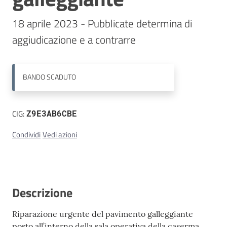
18 aprile 2023 - Pubblicate determina di 
Contatti
aggiudicazione e a contrarre
BANDO
SCADUTO
CIG:
Z9E3AB6CBE
Condividi
Vedi azioni
Descrizione
Riparazione urgente del pavimento galleggiante
posto all’interno della sala operativa della caserma