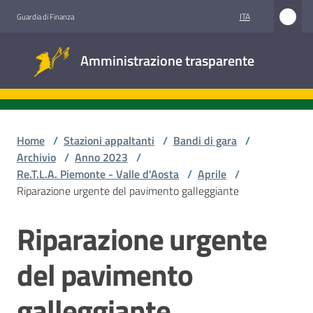
Vai al contenuto
Vai alla navigazione
Vai al footer
ITA
Guardia di Finanza
Amministrazione
Amministrazione trasparente
trasparente
Sottosezioni
Home
/
Stazioni appaltanti
/
Bandi di gara
/
Archivio
/
Anno 2023
/
Re.T.L.A. Piemonte - Valle d'Aosta
/
Aprile
/
Accesso
Riparazione urgente del pavimento galleggiante
civico
Riparazione urgente
Salta al contenuto
Stazioni
appaltanti
del pavimento
galleggiante