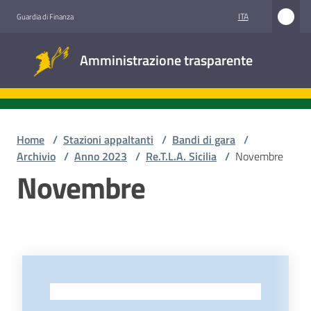
Vai al contenuto
Vai alla navigazione
Vai al footer
ITA
Guardia di Finanza
Amministrazione
Amministrazione trasparente
trasparente
Sottosezioni
Home
/
Stazioni appaltanti
/
Bandi di gara
/
Archivio
/
Anno 2023
/
Re.T.L.A. Sicilia
/
Novembre
Novembre
Accesso
civico
Stazioni
appaltanti
-