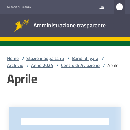
Vai al contenuto
Vai alla navigazione
Vai al footer
ITA
Guardia di Finanza
Amministrazione
Amministrazione trasparente
trasparente
Sottosezioni
Home
/
Stazioni appaltanti
/
Bandi di gara
/
Archivio
/
Anno 2024
/
Centro di Aviazione
/
Aprile
Aprile
Accesso
civico
Stazioni
appaltanti
-