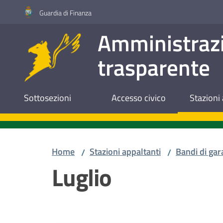
Vai al contenuto
Vai alla navigazione
Vai al footer
Guardia di Finanza
Amministraz
trasparente
Sottosezioni
Accesso civico
Stazioni 
Home
Stazioni appaltanti
Bandi di gar
/
/
Luglio