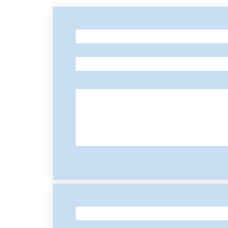
-
-
-