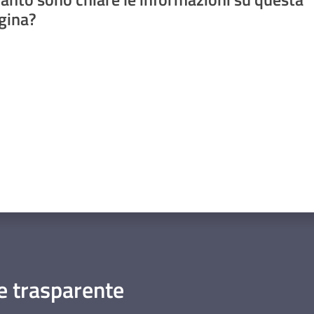
gina?
a da 1 a 5 stelle
 trasparente