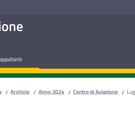
ione
appaltanti
a
Archivio
Anno 2024
Centro di Aviazione
Lug
/
/
/
/