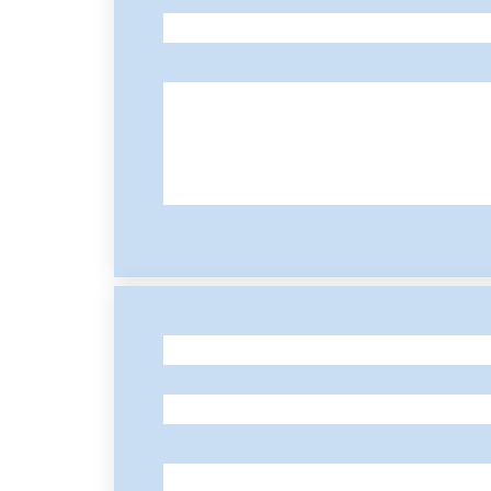
-
-
-