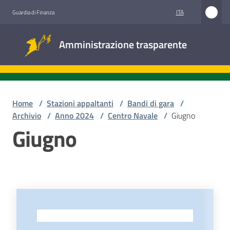
Vai al contenuto
Vai alla navigazione
Vai al footer
ITA
Guardia di Finanza
Amministrazione
Amministrazione trasparente
trasparente
Sottosezioni
Home
/
Stazioni appaltanti
/
Bandi di gara
/
Archivio
/
Anno 2024
/
Centro Navale
/
Giugno
Giugno
Accesso
civico
Stazioni
appaltanti
-