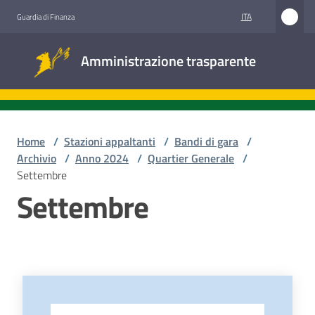
Vai al contenuto
Vai alla navigazione
Vai al footer
ITA
Guardia di Finanza
Amministrazione
Amministrazione trasparente
trasparente
Sottosezioni
Home
/
Stazioni appaltanti
/
Bandi di gara
/
Archivio
/
Anno 2024
/
Quartier Generale
/
Settembre
Accesso
Settembre
civico
Stazioni
appaltanti
-