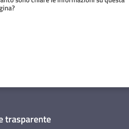
gina?
a da 1 a 5 stelle
 trasparente