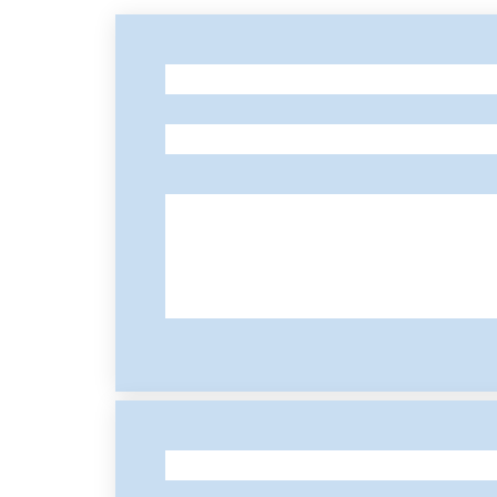
-
-
-