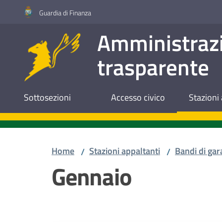
Vai al contenuto
Vai alla navigazione
Vai al footer
Guardia di Finanza
Amministraz
trasparente
Sottosezioni
Accesso civico
Stazioni 
Home
Stazioni appaltanti
Bandi di gar
/
/
Gennaio