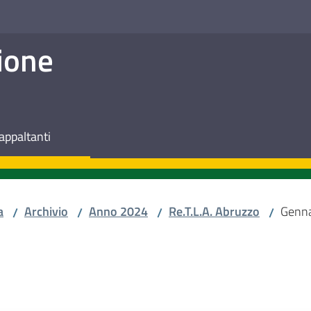
ione
appaltanti
a
Archivio
Anno 2024
Re.T.L.A. Abruzzo
Genn
/
/
/
/