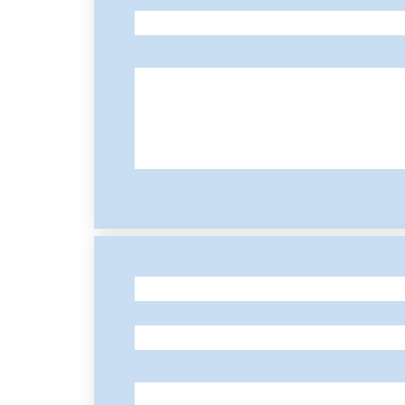
-
-
-