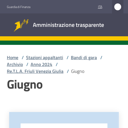
Vai al contenuto
Vai alla navigazione
Vai al footer
ITA
Guardia di Finanza
Amministrazione
Amministrazione trasparente
trasparente
Sottosezioni
Home
/
Stazioni appaltanti
/
Bandi di gara
/
Archivio
/
Anno 2024
/
Re.T.L.A. Friuli Venezia Giulia
/
Giugno
Accesso
Giugno
civico
Stazioni
appaltanti
-