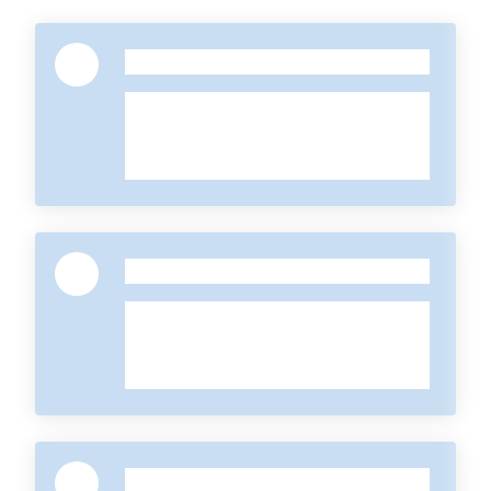
-
-
-