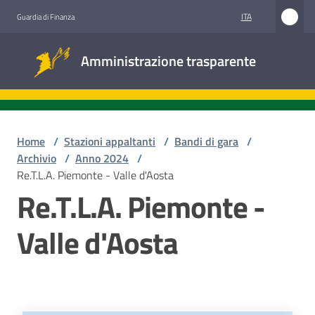
Vai al contenuto
Vai alla navigazione
Vai al footer
ITA
Guardia di Finanza
Amministrazione
Amministrazione trasparente
trasparente
Sottosezioni
Home
/
Stazioni appaltanti
/
Bandi di gara
/
Archivio
/
Anno 2024
/
Re.T.L.A. Piemonte - Valle d'Aosta
Accesso
Re.T.L.A. Piemonte -
civico
Valle d'Aosta
Stazioni
appaltanti