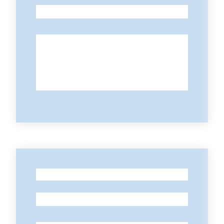
-
-
-