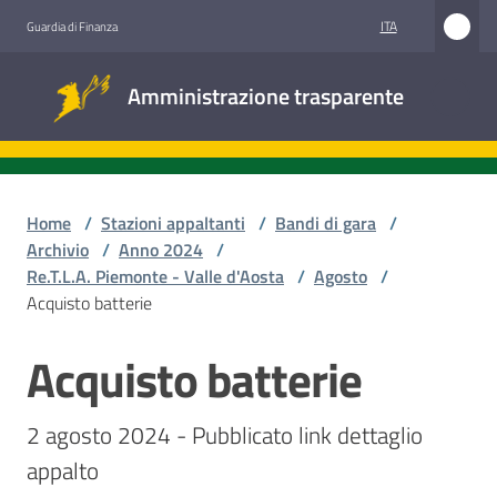
Vai al contenuto
Vai alla navigazione
Vai al footer
ITA
Guardia di Finanza
Amministrazione
Amministrazione trasparente
trasparente
Sottosezioni
Home
/
Stazioni appaltanti
/
Bandi di gara
/
Archivio
/
Anno 2024
/
Re.T.L.A. Piemonte - Valle d'Aosta
/
Agosto
/
Accesso
Acquisto batterie
civico
Acquisto batterie
Salta al contenuto
Stazioni
appaltanti
2 agosto 2024 - Pubblicato link dettaglio 
appalto