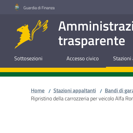
Vai al contenuto
Vai alla navigazione
Vai al footer
Guardia di Finanza
Amministraz
trasparente
Sottosezioni
Accesso civico
Stazioni 
Home
Stazioni appaltanti
Bandi di gar
/
/
Ripristino della carrozzeria per veicolo Alfa 
Salta al contenuto