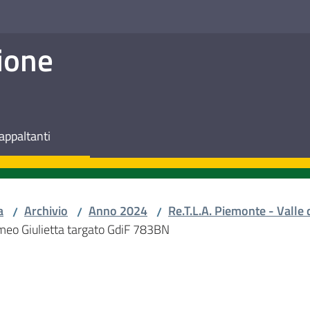
ione
appaltanti
a
Archivio
Anno 2024
Re.T.L.A. Piemonte - Valle 
/
/
/
Romeo Giulietta targato GdiF 783BN