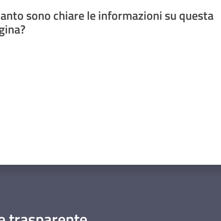
anto sono chiare le informazioni su questa
gina?
a da 1 a 5 stelle
 trasparente