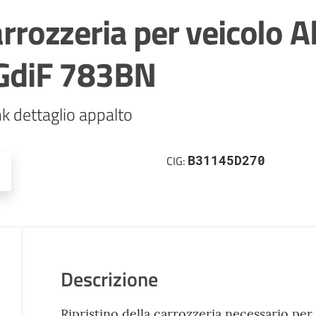
carrozzeria per veicolo 
 GdiF 783BN
k dettaglio appalto
B31145D270
CIG:
Descrizione
Ripristino della carrozzeria necessario per