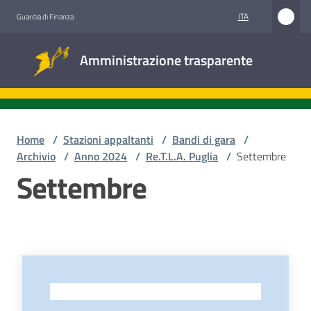
Vai al contenuto
Vai alla navigazione
Vai al footer
ITA
Guardia di Finanza
Amministrazione
Amministrazione trasparente
trasparente
Sottosezioni
Home
/
Stazioni appaltanti
/
Bandi di gara
/
Archivio
/
Anno 2024
/
Re.T.L.A. Puglia
/
Settembre
Settembre
Accesso
civico
Stazioni
appaltanti
-