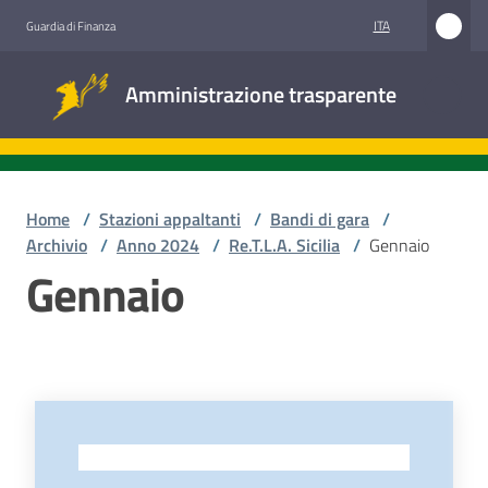
Vai al contenuto
Vai alla navigazione
Vai al footer
ITA
Guardia di Finanza
Amministrazione
Amministrazione trasparente
trasparente
Sottosezioni
Home
/
Stazioni appaltanti
/
Bandi di gara
/
Archivio
/
Anno 2024
/
Re.T.L.A. Sicilia
/
Gennaio
Gennaio
Accesso
civico
Stazioni
appaltanti
-