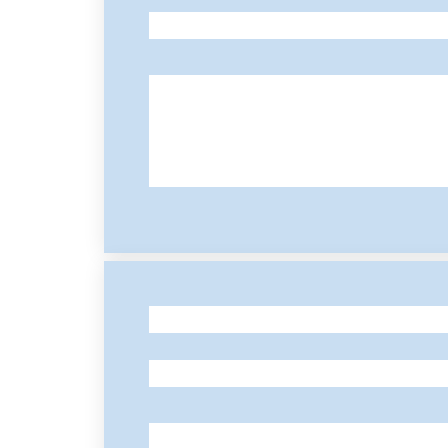
-
-
-