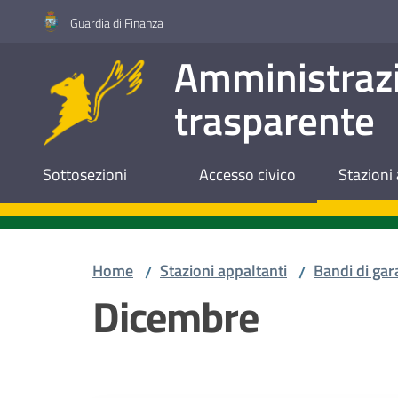
Vai al contenuto
Vai alla navigazione
Vai al footer
Guardia di Finanza
Amministraz
trasparente
Sottosezioni
Accesso civico
Stazioni 
Home
Stazioni appaltanti
Bandi di gar
/
/
Dicembre