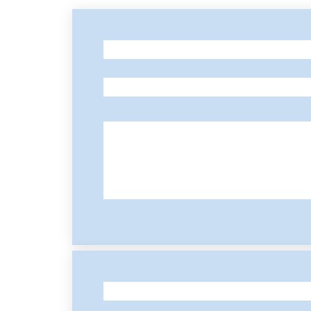
-
-
-