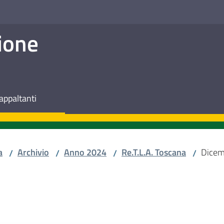
ione
appaltanti
a
Archivio
Anno 2024
Re.T.L.A. Toscana
Dicem
/
/
/
/