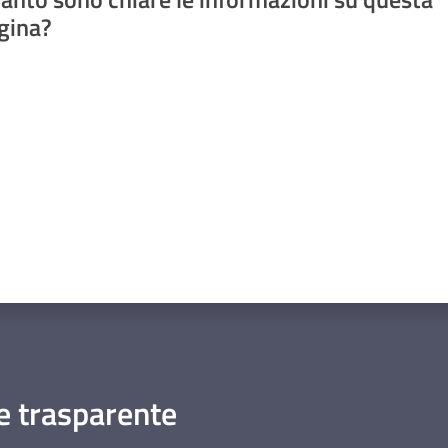
gina?
a da 1 a 5 stelle
 trasparente