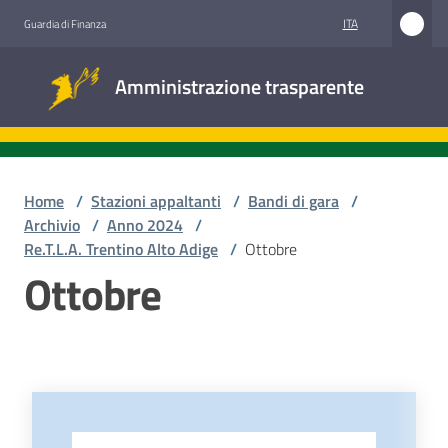
Vai al contenuto
Vai alla navigazione
Vai al footer
ITA
Guardia di Finanza
Amministrazione
Amministrazione trasparente
trasparente
Sottosezioni
Home
/
Stazioni appaltanti
/
Bandi di gara
/
Archivio
/
Anno 2024
/
Re.T.L.A. Trentino Alto Adige
/
Ottobre
Accesso
Ottobre
civico
Stazioni
appaltanti
-