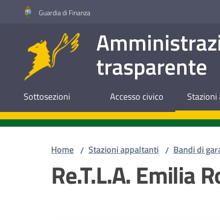
Vai al contenuto
Vai alla navigazione
Vai al footer
Guardia di Finanza
Amministraz
trasparente
Sottosezioni
Accesso civico
Stazioni 
Home
Stazioni appaltanti
Bandi di gar
/
/
Re.T.L.A. Emilia