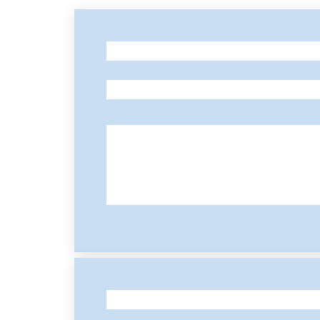
-
-
-