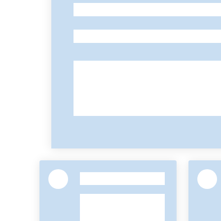
-
-
-