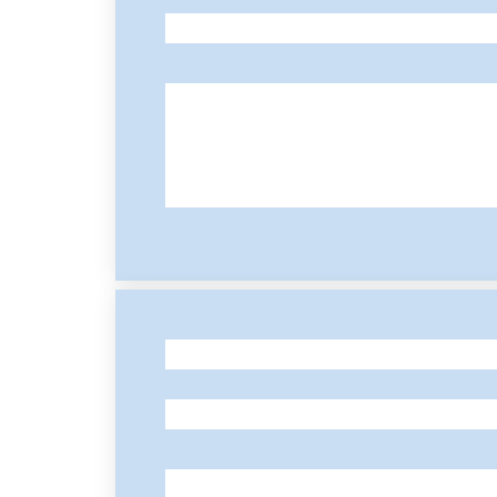
-
-
-