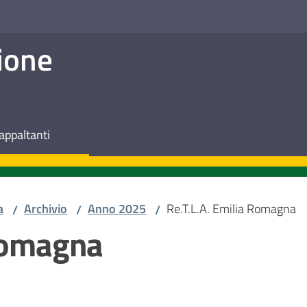
ione
appaltanti
a
Archivio
Anno 2025
Re.T.L.A. Emilia Romagna
/
/
/
 Romagna