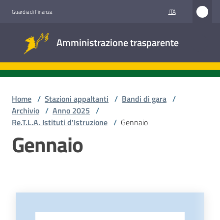
Vai al contenuto
Vai alla navigazione
Vai al footer
ITA
Guardia di Finanza
Amministrazione
Amministrazione trasparente
trasparente
Sottosezioni
Home
/
Stazioni appaltanti
/
Bandi di gara
/
Archivio
/
Anno 2025
/
Re.T.L.A. Istituti d'Istruzione
/
Gennaio
Accesso
Gennaio
civico
Stazioni
appaltanti
-