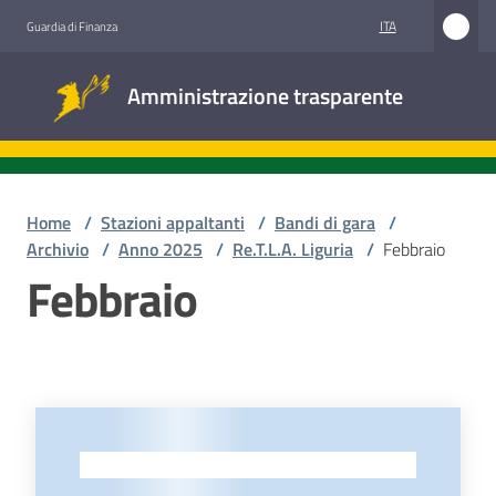
Vai al contenuto
Vai alla navigazione
Vai al footer
ITA
Guardia di Finanza
Amministrazione
Amministrazione trasparente
trasparente
Sottosezioni
Home
/
Stazioni appaltanti
/
Bandi di gara
/
Archivio
/
Anno 2025
/
Re.T.L.A. Liguria
/
Febbraio
Febbraio
Accesso
civico
Stazioni
appaltanti
-