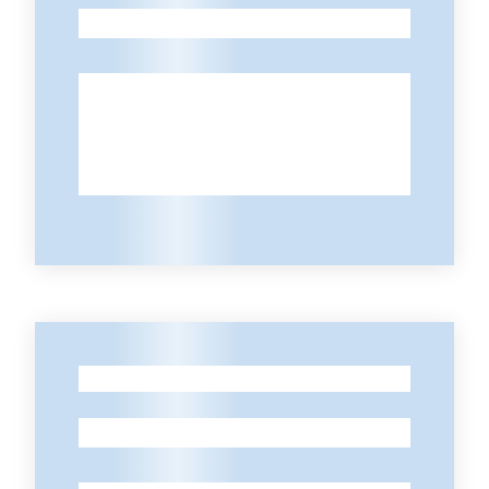
-
Contatti
-
-