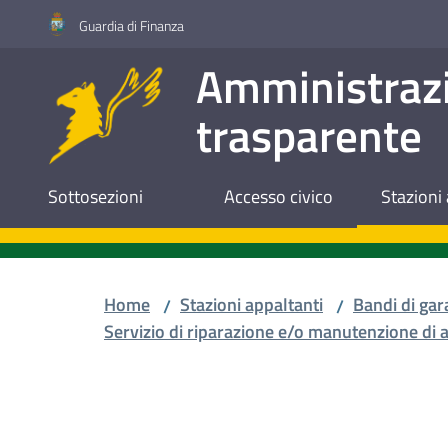
Vai al contenuto
Vai alla navigazione
Vai al footer
Guardia di Finanza
Amministraz
trasparente
Sottosezioni
Accesso civico
Stazioni 
Home
Stazioni appaltanti
Bandi di gar
/
/
Servizio di riparazione e/o manutenzione di a