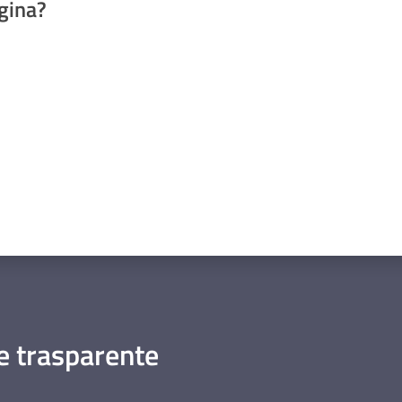
gina?
a da 1 a 5 stelle
 trasparente