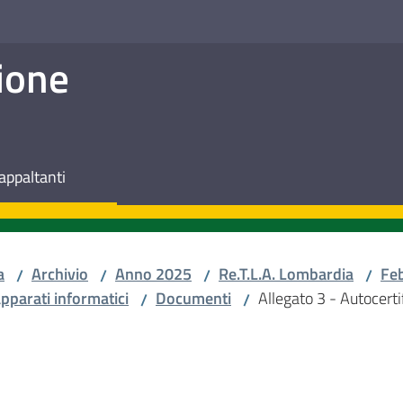
ione
appaltanti
a
Archivio
Anno 2025
Re.T.L.A. Lombardia
Fe
/
/
/
/
pparati informatici
Documenti
Allegato 3 - Autocerti
/
/