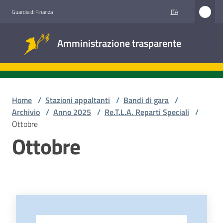
Vai al contenuto
Vai alla navigazione
Vai al footer
ITA
Guardia di Finanza
Amministrazione
Amministrazione trasparente
trasparente
Sottosezioni
Home
/
Stazioni appaltanti
/
Bandi di gara
/
Archivio
/
Anno 2025
/
Re.T.L.A. Reparti Speciali
/
Ottobre
Accesso
Ottobre
civico
Stazioni
appaltanti
-