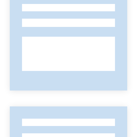
-
-
-