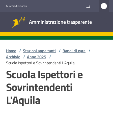
Vai al contenuto
Vai alla navigazione
Vai al footer
ITA
Guardia di Finanza
Amministrazione
Amministrazione trasparente
trasparente
Sottosezioni
Home
/
Stazioni appaltanti
/
Bandi di gara
/
Archivio
/
Anno 2025
/
Scuola Ispettori e Sovrintendenti L'Aquila
Accesso
Scuola Ispettori e
civico
Sovrintendenti
Stazioni
appaltanti
L'Aquila