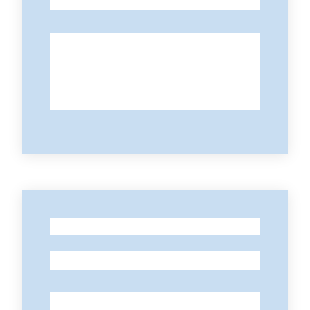
-
-
-