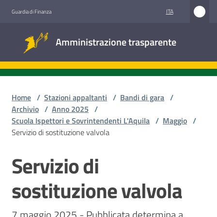
Vai al contenuto
Vai alla navigazione
Vai al footer
ITA
Guardia di Finanza
Amministrazione
Amministrazione trasparente
trasparente
Sottosezioni
Home
/
Stazioni appaltanti
/
Bandi di gara
/
Archivio
/
Anno 2025
/
Scuola Ispettori e Sovrintendenti L'Aquila
/
Maggio
/
Accesso
Servizio di sostituzione valvola
civico
Servizio di
Salta al contenuto
Stazioni
appaltanti
sostituzione valvola
7 maggio 2025 - Pubblicata determina a 