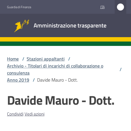
Vai al contenuto
Vai alla navigazione
Vai al footer
ITA
Guardia di Finanza
Amministrazione
Amministrazione trasparente
trasparente
Sottosezioni
Home
/
Stazioni appaltanti
/
Archivio - Titolari di incarichi di collaborazione o
/
consulenza
Accesso
Anno 2019
/
Davide Mauro - Dott.
civico
Davide Mauro - Dott.
Salta al contenuto
Stazioni
appaltanti
Condividi
Vedi azioni