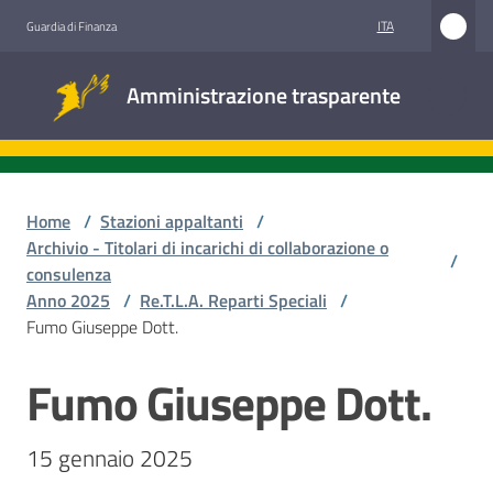
Vai al contenuto
Vai alla navigazione
Vai al footer
ITA
Guardia di Finanza
Amministrazione
Amministrazione trasparente
trasparente
Sottosezioni
Home
/
Stazioni appaltanti
/
Archivio - Titolari di incarichi di collaborazione o
/
consulenza
Accesso
Anno 2025
/
Re.T.L.A. Reparti Speciali
/
civico
Fumo Giuseppe Dott.
Stazioni
Fumo Giuseppe Dott.
Salta al contenuto
appaltanti
15 gennaio 2025