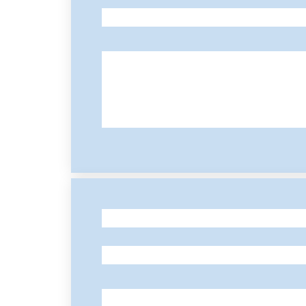
-
-
-