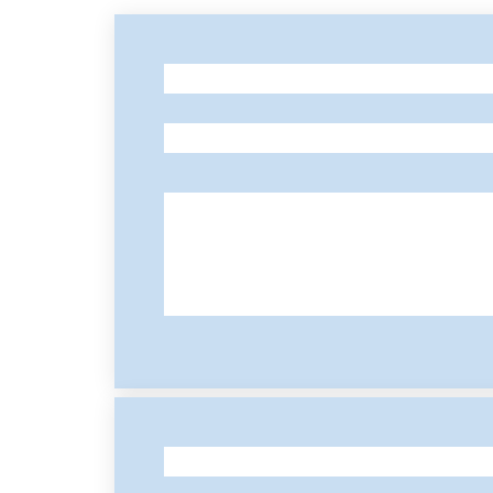
-
-
-