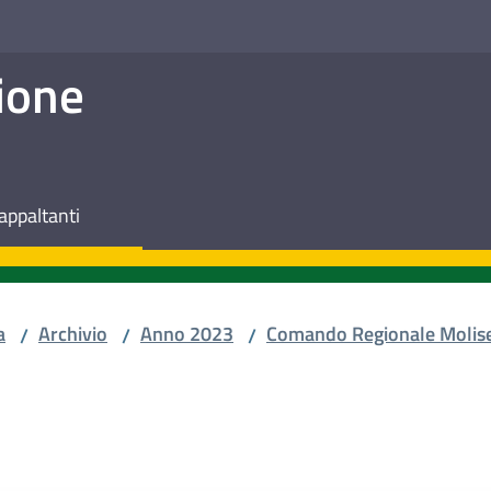
ione
appaltanti
a
Archivio
Anno 2023
Comando Regionale Molis
/
/
/