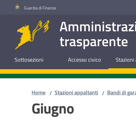
Vai al contenuto
Vai alla navigazione
Vai al footer
Guardia di Finanza
Amministraz
trasparente
Sottosezioni
Accesso civico
Stazioni 
Home
Stazioni appaltanti
Bandi di gar
/
/
Giugno