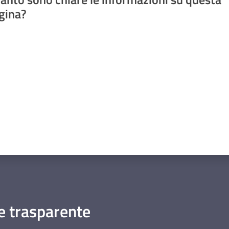
gina?
a da 1 a 5 stelle
 trasparente