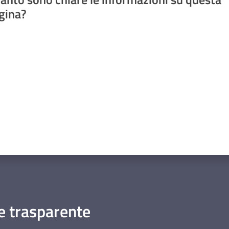
gina?
a da 1 a 5 stelle
 trasparente