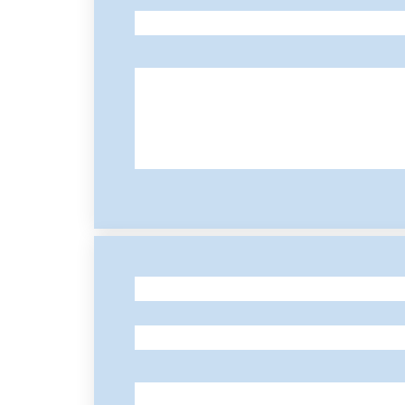
-
-
-