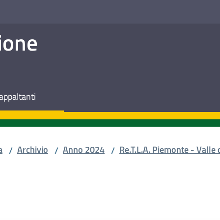
ione
appaltanti
a
Archivio
Anno 2024
Re.T.L.A. Piemonte - Valle 
/
/
/