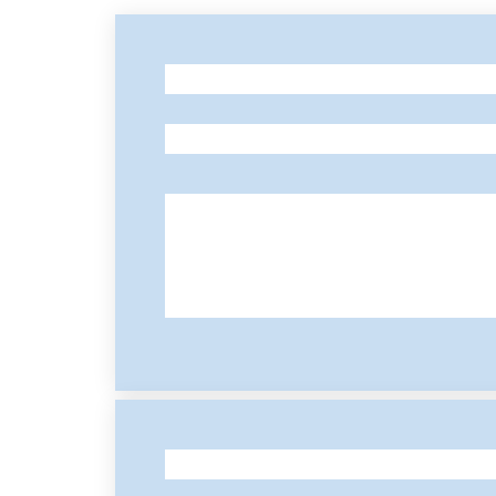
-
-
-