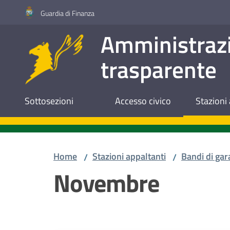
Vai al contenuto
Vai alla navigazione
Vai al footer
Guardia di Finanza
Amministraz
trasparente
Sottosezioni
Accesso civico
Stazioni 
Home
Stazioni appaltanti
Bandi di gar
/
/
Novembre