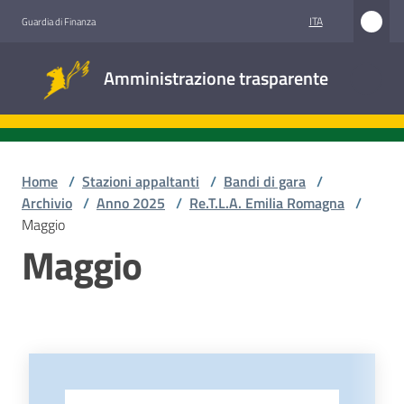
Vai al contenuto
Vai alla navigazione
Vai al footer
ITA
Guardia di Finanza
Amministrazione
Amministrazione trasparente
trasparente
Sottosezioni
Home
/
Stazioni appaltanti
/
Bandi di gara
/
Archivio
/
Anno 2025
/
Re.T.L.A. Emilia Romagna
/
Maggio
Accesso
Maggio
civico
Stazioni
appaltanti
-