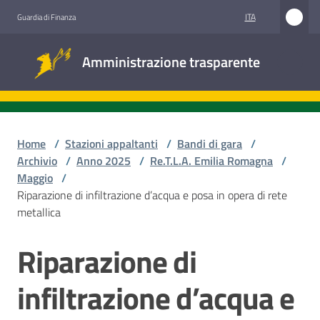
Vai al contenuto
Vai alla navigazione
Vai al footer
ITA
Guardia di Finanza
Amministrazione
Amministrazione trasparente
trasparente
Sottosezioni
Home
/
Stazioni appaltanti
/
Bandi di gara
/
Archivio
/
Anno 2025
/
Re.T.L.A. Emilia Romagna
/
Maggio
/
Accesso
Riparazione di infiltrazione d’acqua e posa in opera di rete
civico
metallica
Stazioni
Riparazione di
Salta al contenuto
appaltanti
infiltrazione d’acqua e