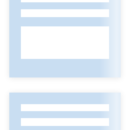
-
Contatti
-
-