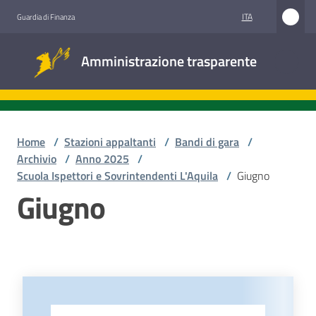
Vai al contenuto
Vai alla navigazione
Vai al footer
ITA
Guardia di Finanza
Amministrazione
Amministrazione trasparente
trasparente
Sottosezioni
Home
/
Stazioni appaltanti
/
Bandi di gara
/
Archivio
/
Anno 2025
/
Scuola Ispettori e Sovrintendenti L'Aquila
/
Giugno
Accesso
Giugno
civico
Stazioni
appaltanti
-