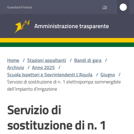
Vai al contenuto
Vai alla navigazione
Vai al footer
ITA
Guardia di Finanza
Amministrazione
Amministrazione trasparente
trasparente
Sottosezioni
Home
/
Stazioni appaltanti
/
Bandi di gara
/
Archivio
/
Anno 2025
/
Scuola Ispettori e Sovrintendenti L'Aquila
/
Giugno
/
Accesso
Servizio di sostituzione di n. 1 elettropompa sommergibile
civico
dell’impianto d’irrigazione
Stazioni
Servizio di
Salta al contenuto
appaltanti
sostituzione di n. 1